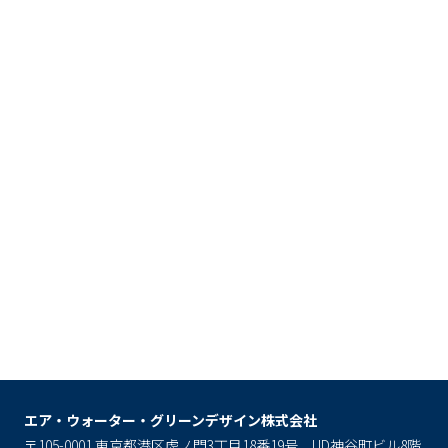
エア・ウォーター・グリーンデザイン株式会社
〒105-0001 東京都港区虎ノ門3丁目18番19号 UD神谷町ビル8階