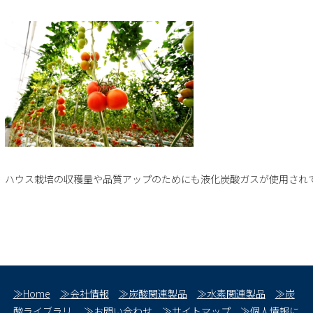
ハウス栽培の収穫量や品質アップのためにも液化炭酸ガスが使用され
≫Home
≫会社情報
≫炭酸関連製品
≫水素関連製品
≫炭
酸ライブラリ
≫お問い合わせ
≫サイトマップ
≫個人情報に