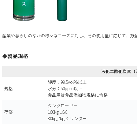
産業や暮らしのなかの様々なニーズに対し、その使用量に応じて、万
◆製品規格
液化二酸化炭素（
純度：99.5vol%以上
規格
水分：50ppm以下
食品用は食品添加物規格に合格
タンクローリー
荷姿
160kg LGC
30kg,7kg シリンダー